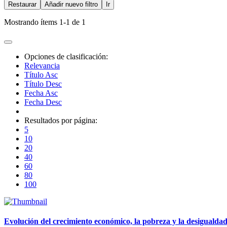
Restaurar
Añadir nuevo filtro
Ir
Mostrando ítems 1-1 de 1
Opciones de clasificación:
Relevancia
Título Asc
Título Desc
Fecha Asc
Fecha Desc
Resultados por página:
5
10
20
40
60
80
100
Evolución del crecimiento económico, la pobreza y la desigualdad