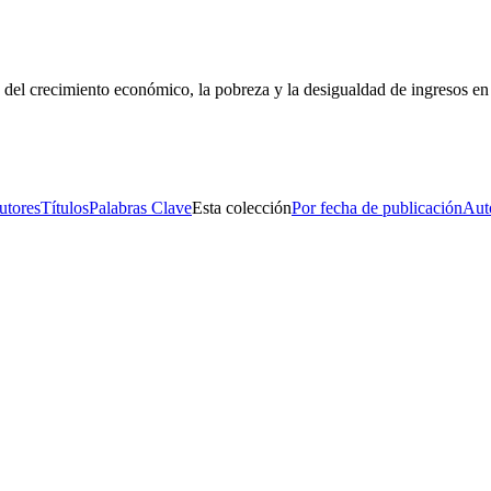
n del crecimiento económico, la pobreza y la desigualdad de ingresos en
s No. 14, Centro Histórico, C.P. 06020, Del. Cuauhtémoc, Ciudad de
Conmutador: 57224800, Información: 57224824
Contacto
|
Sugerencias
utores
Títulos
Palabras Clave
Esta colección
Por fecha de publicación
Aut
s No. 14, Centro Histórico, C.P. 06020, Del. Cuauhtémoc, Ciudad de
Conmutador: 57224800, Información: 57224824
Contacto
|
Sugerencias