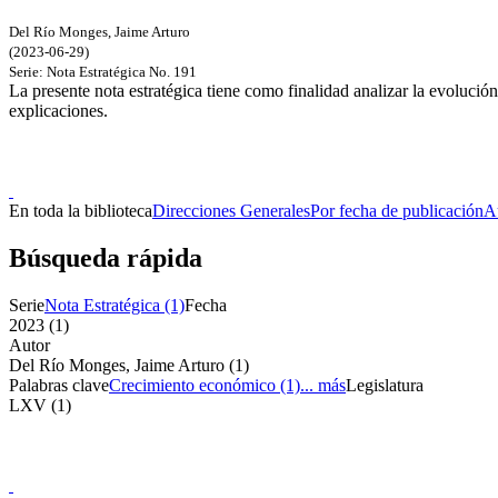
Del Río Monges, Jaime Arturo
(
2023-06-29
)
Serie:
Nota Estratégica
No. 191
La presente nota estratégica tiene como finalidad analizar la evolució
explicaciones.
Doncele
En toda la biblioteca
Direcciones Generales
Por fecha de publicación
A
Búsqueda rápida
Serie
Nota Estratégica (1)
Fecha
2023 (1)
Autor
Del Río Monges, Jaime Arturo (1)
Palabras clave
Crecimiento económico (1)
... más
Legislatura
LXV (1)
Doncele