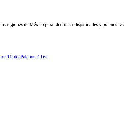
 las regiones de México para identificar disparidades y potenciales
 México.
ores
Títulos
Palabras Clave
 México.