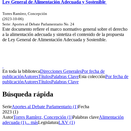
Ley General de Alimentación Adecuada y Sostenible
Torres Ramírez, Concepción
(
2023-10-06
)
Serie:
Aportes al Debate Parlamentario
No. 24
Este documento refiere el marco normativo general sobre el derecho
a la alimentación adecuada y sintetiza el contenido de la propuesta
de Ley General de Alimentación Adecuada y Sostenible.
Donceles No. 14, Centro Histórico, C.P. 06020, Del. Cuauhtémoc,
Ciudad de México.
Conmutador: 57224800, Información: 57224824
Contacto
|
Sugerencias
En toda la biblioteca
Direcciones Generales
Por fecha de
publicación
Autores
Títulos
Palabras Clave
Esta colección
Por fecha de
publicación
Autores
Títulos
Palabras Clave
Búsqueda rápida
Serie
Aportes al Debate Parlamentario (1)
Fecha
2023 (1)
Autor
Torres Ramírez, Concepción (1)
Palabras clave
Alimentación
adecuada (1)
... más
Legislatura
LXV (1)
Donceles No. 14, Centro Histórico, C.P. 06020, Del. Cuauhtémoc,