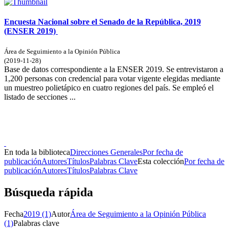
Encuesta Nacional sobre el Senado de la República, 2019
(ENSER 2019)
Área de Seguimiento a la Opinión Pública
(
2019-11-28
)
Base de datos correspondiente a la ENSER 2019. Se entrevistaron a
1,200 personas con credencial para votar vigente elegidas mediante
un muestreo polietápico en cuatro regiones del país. Se empleó el
listado de secciones ...
Donceles No. 14, Centro Histórico, C.P. 06020, Del. Cuauhtémoc,
Ciudad de México.
Conmutador: 57224800, Información: 57224824
Contacto
|
Sugerencias
En toda la biblioteca
Direcciones Generales
Por fecha de
publicación
Autores
Títulos
Palabras Clave
Esta colección
Por fecha de
publicación
Autores
Títulos
Palabras Clave
Búsqueda rápida
Fecha
2019 (1)
Autor
Área de Seguimiento a la Opinión Pública
(1)
Palabras clave