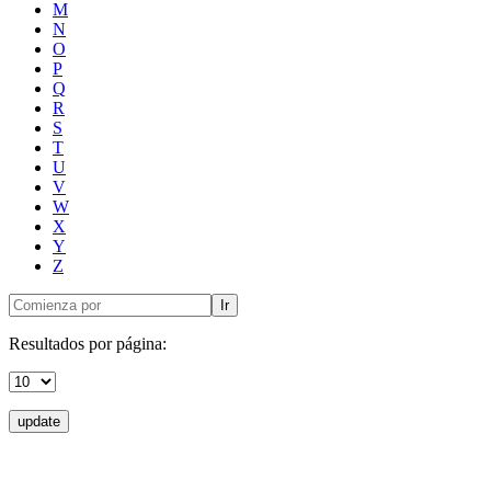
M
N
O
P
Q
R
S
T
U
V
W
X
Y
Z
Ir
Resultados por página:
update
Donceles No. 14, Centro Histórico, C.P. 06020, Del. Cuauhtémoc,
Ciudad de México.