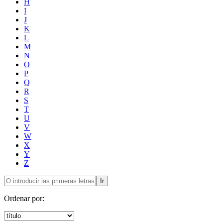
H
I
J
K
L
M
N
O
P
Q
R
S
T
U
V
W
X
Y
Z
Ir
Ordenar por: