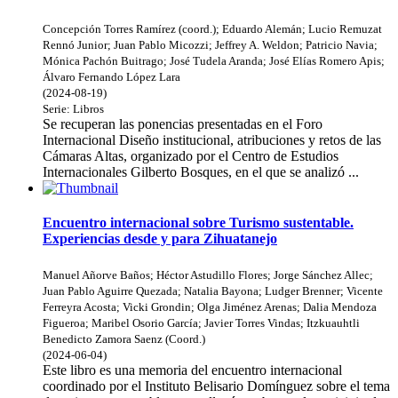
Concepción Torres Ramírez (coord.)
;
Eduardo Alemán
;
Lucio Remuzat
Rennó Junior
;
Juan Pablo Micozzi
;
Jeffrey A. Weldon
;
Patricio Navia
;
Mónica Pachón Buitrago
;
José Tudela Aranda
;
José Elías Romero Apis
;
Álvaro Fernando López Lara
(
2024-08-19
)
Serie:
Libros
Se recuperan las ponencias presentadas en el Foro
Internacional Diseño institucional, atribuciones y retos de las
Cámaras Altas, organizado por el Centro de Estudios
Internacionales Gilberto Bosques, en el que se analizó ...
Encuentro internacional sobre Turismo sustentable.
Experiencias desde y para Zihuatanejo
Manuel Añorve Baños
;
Héctor Astudillo Flores
;
Jorge Sánchez Allec
;
Juan Pablo Aguirre Quezada
;
Natalia Bayona
;
Ludger Brenner
;
Vicente
Ferreyra Acosta
;
Vicki Grondin
;
Olga Jiménez Arenas
;
Dalia Mendoza
Figueroa
;
Maribel Osorio García
;
Javier Torres Vindas
;
Itzkuauhtli
Benedicto Zamora Saenz (Coord.)
(
2024-06-04
)
Este libro es una memoria del encuentro internacional
coordinado por el Instituto Belisario Domínguez sobre el tema