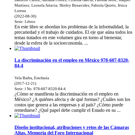
Martínez
;
Leonela Artavia
;
Shirley Benavides
;
Fabiola Quirós
;
Jésica
Lorena
(
2022-08-30
)
Serie:
Libros
En este libro se abordan los problemas de la informalidad, la
precariedad y el trabajo de cuidados. El eje que aúna todos los
temas tratados en este volumen gira en torno al bienestar,
desde la esfera de la socioeconomía. ...
La discriminación en el empleo en México 978-607-8320-
84-4
Vela Barba, Estefanía
(
2017-12-21
)
Serie:
l
No. 978-607-8320-84-4
¿Cómo se manifiesta la discriminación en el empleo en
México? ¿A quiénes afecta y de qué formas? ¿Cuáles son los
costos que genera a las empresas y al país? ¿Cómo puede
remediarse? ¿Qué papel debe cumplir el Estado en su ...
Diseño institucional, atribuciones y retos de las Cámaras
Altas. Memoria del Foro Internacional