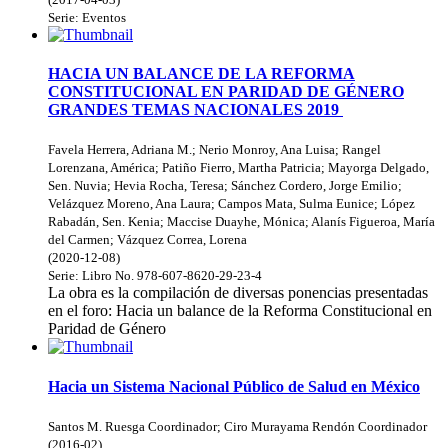
Serie:
Eventos
HACIA UN BALANCE DE LA REFORMA
CONSTITUCIONAL EN PARIDAD DE GÉNERO
GRANDES TEMAS NACIONALES 2019
Favela Herrera, Adriana M.
;
Nerio Monroy, Ana Luisa
;
Rangel
Lorenzana, América
;
Patiño Fierro, Martha Patricia
;
Mayorga Delgado,
Sen. Nuvia
;
Hevia Rocha, Teresa
;
Sánchez Cordero, Jorge Emilio
;
Velázquez Moreno, Ana Laura
;
Campos Mata, Sulma Eunice
;
López
Rabadán, Sen. Kenia
;
Maccise Duayhe, Mónica
;
Alanís Figueroa, María
del Carmen
;
Vázquez Correa, Lorena
(
2020-12-08
)
Serie:
Libro
No. 978-607-8620-29-23-4
La obra es la compilación de diversas ponencias presentadas
en el foro: Hacia un balance de la Reforma Constitucional en
Paridad de Género
Hacia un Sistema Nacional Público de Salud en México
Santos M. Ruesga Coordinador
;
Ciro Murayama Rendón Coordinador
(
2016-02
)