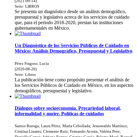
(
2021-09-14
)
Serie:
LIBROS
Se presenta un diagnóstico desde un análisis demográfico,
presupuestal y legislativo acreca de los servicios de cuidado
que, para el periodo 2018-2020, prestan las instituciones
gubernamentales en México.
Un Diagnóstico de los Servicios Públicos de Cuidado en
México: Análisis Demográfico, Presupuestal y Legislativo
Pérez Fragoso, Lucía
(
2020-08-26
)
Serie:
Libros
La publicación tiene como propósito presentar el análisis de
los Servicios Públicos de Cuidado en México, en los aspectos
demográficos, presupuestal y legislativo.
Diálogos sobre socioeconomía. Precariedad laboral,
informalidad y mujer. Políticas de cuidados
Santos Ruesga
;
Laura Pérez
;
Marta Cebollada
;
Jesuswaldo Martínez
;
Cristina Linares
;
Clemente Ruiz
;
Fernando Acosta
;
Valéria Pero
;
Danielle Carusi
;
Adriana Fontes
;
Cristina García
;
Paloma Moré
;
Raquel