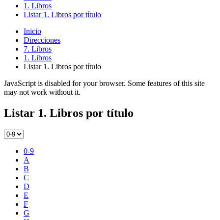
1. Libros
Listar 1. Libros por título
Inicio
Direcciones
7. Libros
1. Libros
Listar 1. Libros por título
JavaScript is disabled for your browser. Some features of this site
may not work without it.
Listar 1. Libros por título
0-9
A
B
C
D
E
F
G