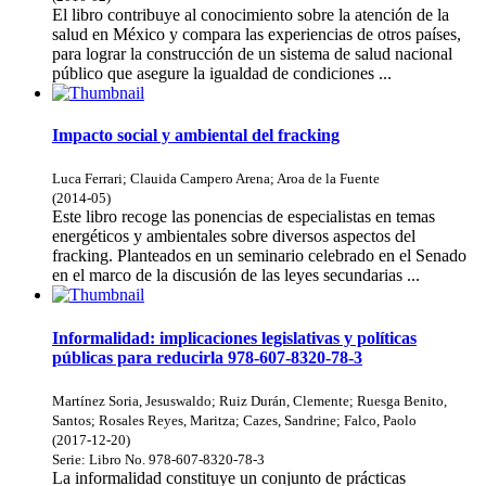
El libro contribuye al conocimiento sobre la atención de la
salud en México y compara las experiencias de otros países,
para lograr la construcción de un sistema de salud nacional
público que asegure la igualdad de condiciones ...
Impacto social y ambiental del fracking
Luca Ferrari
;
Clauida Campero Arena
;
Aroa de la Fuente
(
2014-05
)
Este libro recoge las ponencias de especialistas en temas
energéticos y ambientales sobre diversos aspectos del
fracking. Planteados en un seminario celebrado en el Senado
en el marco de la discusión de las leyes secundarias ...
Informalidad: implicaciones legislativas y políticas
públicas para reducirla 978-607-8320-78-3
Martínez Soria, Jesuswaldo
;
Ruiz Durán, Clemente
;
Ruesga Benito,
Santos
;
Rosales Reyes, Maritza
;
Cazes, Sandrine
;
Falco, Paolo
(
2017-12-20
)
Serie:
Libro
No. 978-607-8320-78-3
La informalidad constituye un conjunto de prácticas