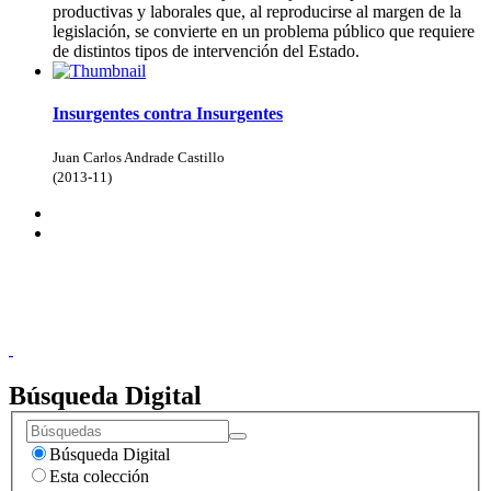
productivas y laborales que, al reproducirse al margen de la
legislación, se convierte en un problema público que requiere
de distintos tipos de intervención del Estado.
Insurgentes contra Insurgentes
Juan Carlos Andrade Castillo
(
2013-11
)
Donceles No. 14, Centro Histórico, C.P. 06020, Del. Cuauhtémoc,
Ciudad de México.
Conmutador: 57224800, Información: 57224824
Contacto
|
Sugerencias
Búsqueda Digital
Búsqueda Digital
Esta colección