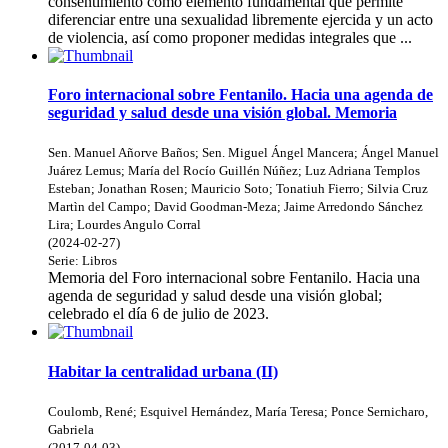
consentimiento como elemento fundamental que permite
diferenciar entre una sexualidad libremente ejercida y un acto
de violencia, así como proponer medidas integrales que ...
Foro internacional sobre Fentanilo. Hacia una agenda de
seguridad y salud desde una visión global. Memoria
Sen. Manuel Añorve Baños
;
Sen. Miguel Ángel Mancera
;
Ángel Manuel
Juárez Lemus
;
María del Rocío Guillén Núñez
;
Luz Adriana Templos
Esteban
;
Jonathan Rosen
;
Mauricio Soto
;
Tonatiuh Fierro
;
Silvia Cruz
Martìn del Campo
;
David Goodman-Meza
;
Jaime Arredondo Sánchez
Lira
;
Lourdes Angulo Corral
(
2024-02-27
)
Serie:
Libros
Memoria del Foro internacional sobre Fentanilo. Hacia una
agenda de seguridad y salud desde una visión global;
celebrado el día 6 de julio de 2023.
Habitar la centralidad urbana (II)
Coulomb, René
;
Esquivel Hernández, María Teresa
;
Ponce Sernicharo,
Gabriela
(
2017-04-03
)