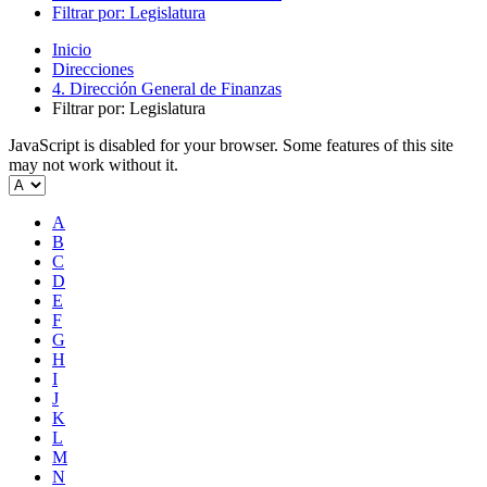
Filtrar por: Legislatura
Inicio
Direcciones
4. Dirección General de Finanzas
Filtrar por: Legislatura
JavaScript is disabled for your browser. Some features of this site
may not work without it.
A
B
C
D
E
F
G
H
I
J
K
L
M
N