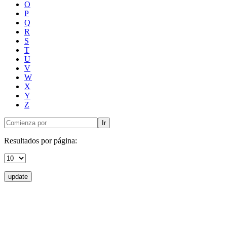
O
P
Q
R
S
T
U
V
W
X
Y
Z
Ir
Resultados por página:
update
Donceles No. 14, Centro Histórico, C.P. 06020, Del. Cuauhtémoc,
Ciudad de México.
Conmutador: 57224800, Información: 57224824
Contacto
|
Sugerencias