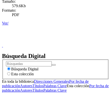
Tamaño:
579.6Kb
Formato:
PDF
Ver/
Donceles No. 14, Centro Histórico, C.P. 06020, Del. Cuauhtémoc,
Ciudad de México.
Conmutador: 57224800, Información: 57224824
Contacto
|
Sugerencias
Búsqueda Digital
Búsqueda Digital
Esta colección
En toda la biblioteca
Direcciones Generales
Por fecha de
publicación
Autores
Títulos
Palabras Clave
Esta colección
Por fecha de
publicación
Autores
Títulos
Palabras Clave
Donceles No. 14, Centro Histórico, C.P. 06020, Del. Cuauhtémoc,
Ciudad de México.
Conmutador: 57224800, Información: 57224824
Contacto
|
Sugerencias