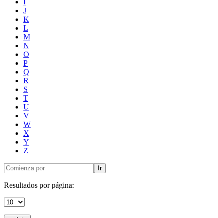
I
J
K
L
M
N
O
P
Q
R
S
T
U
V
W
X
Y
Z
Ir
Resultados por página: