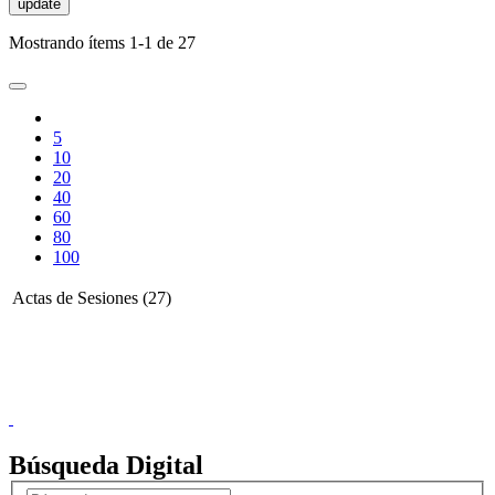
update
Mostrando ítems 1-1 de 27
5
10
20
40
60
80
100
Actas de Sesiones (27)
Donceles No. 14, Centro Histórico, C.P. 06020, Del. Cuauhtémoc,
Ciudad de México.
Conmutador: 57224800, Información: 57224824
Contacto
|
Sugerencias
Búsqueda Digital