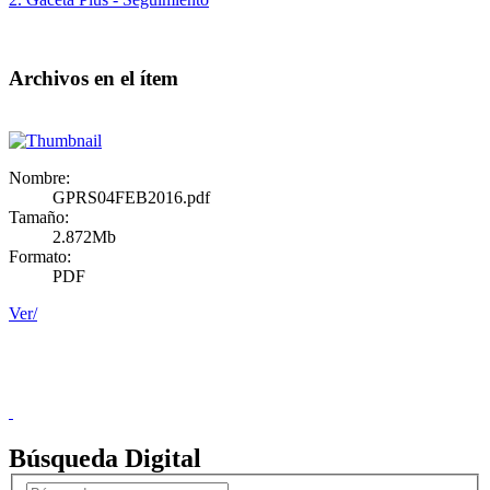
Archivos en el ítem
Nombre:
GPRS04FEB2016.pdf
Tamaño:
2.872Mb
Formato:
PDF
Ver/
Donceles No. 14, Centro Histórico, C.P. 06020, Del. Cuauhtémoc,
Ciudad de México.
Conmutador: 57224800, Información: 57224824
Contacto
|
Sugerencias
Búsqueda Digital