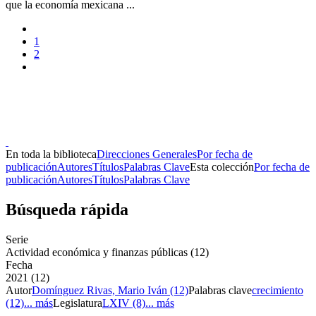
que la economía mexicana ...
1
2
Donceles No. 14, Centro Histórico, C.P. 06020, Del. Cuauhtémoc,
Ciudad de México.
Conmutador: 57224800, Información: 57224824
Contacto
|
Sugerencias
En toda la biblioteca
Direcciones Generales
Por fecha de
publicación
Autores
Títulos
Palabras Clave
Esta colección
Por fecha de
publicación
Autores
Títulos
Palabras Clave
Búsqueda rápida
Serie
Actividad económica y finanzas públicas (12)
Fecha
2021 (12)
Autor
Domínguez Rivas, Mario Iván (12)
Palabras clave
crecimiento
(12)
... más
Legislatura
LXIV (8)
... más
Donceles No. 14, Centro Histórico, C.P. 06020, Del. Cuauhtémoc,