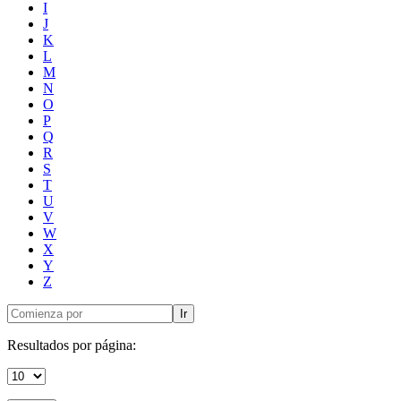
I
J
K
L
M
N
O
P
Q
R
S
T
U
V
W
X
Y
Z
Ir
Resultados por página: