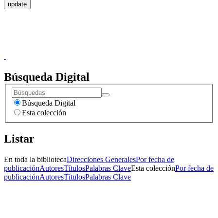
update
Donceles No. 14, Centro Histórico, C.P. 06020, Del. Cuauhtémoc,
Ciudad de México.
Conmutador: 57224800, Información: 57224824
Contacto
|
Sugerencias
Búsqueda Digital
Búsqueda Digital
Esta colección
Listar
En toda la biblioteca
Direcciones Generales
Por fecha de
publicación
Autores
Títulos
Palabras Clave
Esta colección
Por fecha de
publicación
Autores
Títulos
Palabras Clave
Donceles No. 14, Centro Histórico, C.P. 06020, Del. Cuauhtémoc,
Ciudad de México.
Conmutador: 57224800, Información: 57224824
Contacto
|
Sugerencias