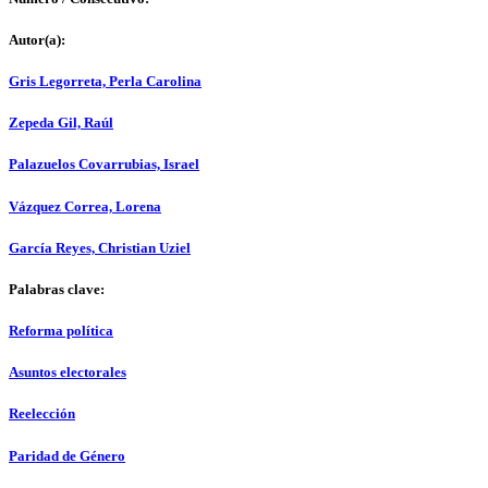
Autor(a):
Gris Legorreta, Perla Carolina
Zepeda Gil, Raúl
Palazuelos Covarrubias, Israel
Vázquez Correa, Lorena
García Reyes, Christian Uziel
Palabras clave:
Reforma política
Asuntos electorales
Reelección
Paridad de Género