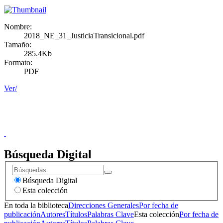
Nombre:
2018_NE_31_JusticiaTransicional.pdf
Tamaño:
285.4Kb
Formato:
PDF
Ver/
Donceles No. 14, Centro Histórico, C.P. 06020, Del. Cuauhtémoc,
Ciudad de México.
Conmutador: 57224800, Información: 57224824
Contacto
|
Sugerencias
Búsqueda Digital
Búsqueda Digital
Esta colección
En toda la biblioteca
Direcciones Generales
Por fecha de
publicación
Autores
Títulos
Palabras Clave
Esta colección
Por fecha de