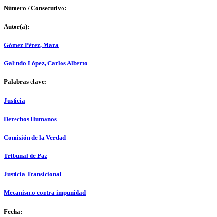
Número / Consecutivo:
Autor(a):
Gómez Pérez, Mara
Galindo López, Carlos Alberto
Palabras clave:
Justicia
Derechos Humanos
Comisión de la Verdad
Tribunal de Paz
Justicia Transicional
Mecanismo contra impunidad
Fecha: