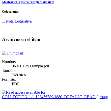
Mostrar el registro completo del ítem
Colecciones
1. Nota Legislativa
Archivos en el ítem
Nombre:
96.NL Ley Olimpia.pdf
Tamaño:
768.8Kb
Formato:
PDF
Donceles No. 14, Centro Histórico, C.P. 06020, Del. Cuauhtémoc,
Ciudad de México.
Conmutador: 57224800, Información: 57224824