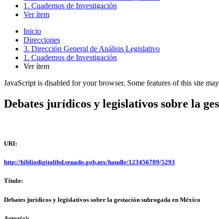
1. Cuadernos de Investigación
Ver ítem
Inicio
Direcciones
3. Dirección General de Análisis Legislativo
1. Cuadernos de Investigación
Ver ítem
JavaScript is disabled for your browser. Some features of this site may
Debates jurídicos y legislativos sobre la 
URI:
http://bibliodigitalibd.senado.gob.mx/handle/123456789/5293
Título:
Debates jurídicos y legislativos sobre la gestación subrogada en México
Autor(a):