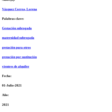
Vázquez Correa, Lorena
Palabras clave:
Gestación subrogada
maternidad subrogada
gestación para otros
gestación por sustitución
vientres de alquiler
Fecha:
01-Julio-2021
Año:
2021