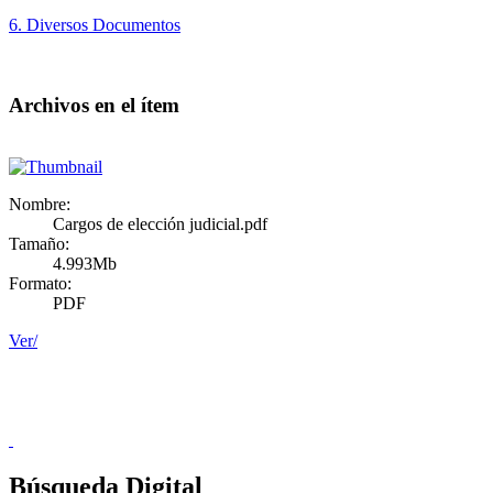
6. Diversos Documentos
Archivos en el ítem
Nombre:
Cargos de elección judicial.pdf
Tamaño:
4.993Mb
Formato:
PDF
Ver/
Donceles No. 14, Centro Histórico, C.P. 06020, Del. Cuauhtémoc,
Ciudad de México.
Conmutador: 57224800, Información: 57224824
Contacto
|
Sugerencias
Búsqueda Digital