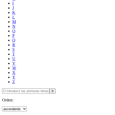
I
J
K
L
M
N
O
P
Q
R
S
T
U
V
W
X
Y
Z
Ir
Orden: