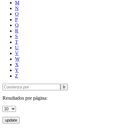
M
N
O
P
Q
R
S
T
U
V
W
X
Y
Z
Ir
Resultados por página:
update
Donceles No. 14, Centro Histórico, C.P. 06020, Del. Cuauhtémoc,
Ciudad de México.