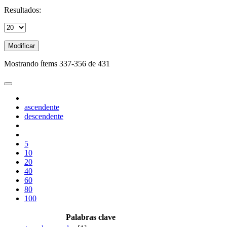
Resultados:
Modificar
Mostrando ítems 337-356 de 431
ascendente
descendente
5
10
20
40
60
80
100
Palabras clave