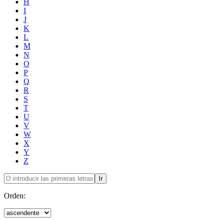
H
I
J
K
L
M
N
O
P
Q
R
S
T
U
V
W
X
Y
Z
Ir
Orden: