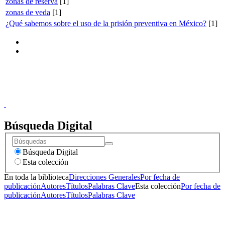
zonas de reserva
[1]
zonas de veda
[1]
¿Qué sabemos sobre el uso de la prisión preventiva en México?
[1]
Donceles No. 14, Centro Histórico, C.P. 06020, Del. Cuauhtémoc,
Ciudad de México.
Conmutador: 57224800, Información: 57224824
Contacto
|
Sugerencias
Búsqueda Digital
Búsqueda Digital
Esta colección
En toda la biblioteca
Direcciones Generales
Por fecha de
publicación
Autores
Títulos
Palabras Clave
Esta colección
Por fecha de
publicación
Autores
Títulos
Palabras Clave
Donceles No. 14, Centro Histórico, C.P. 06020, Del. Cuauhtémoc,
Ciudad de México.
Conmutador: 57224800, Información: 57224824