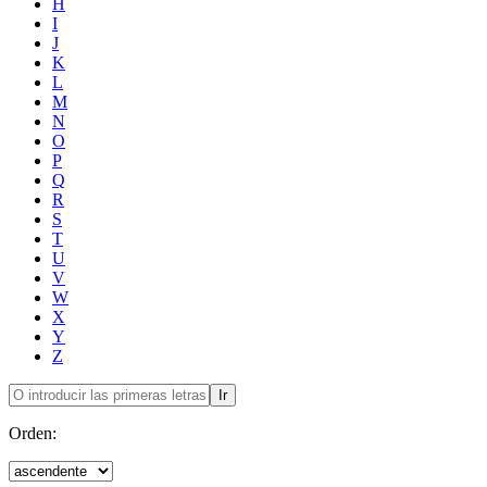
H
I
J
K
L
M
N
O
P
Q
R
S
T
U
V
W
X
Y
Z
Ir
Orden: