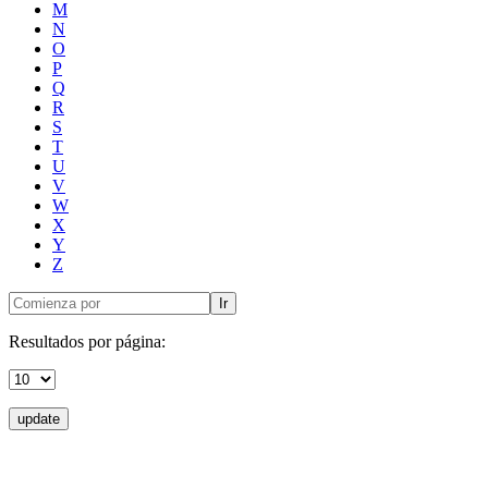
M
N
O
P
Q
R
S
T
U
V
W
X
Y
Z
Ir
Resultados por página:
update
Donceles No. 14, Centro Histórico, C.P. 06020, Del. Cuauhtémoc,
Ciudad de México.