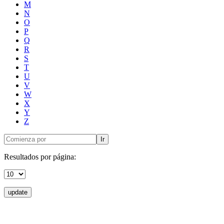
M
N
O
P
Q
R
S
T
U
V
W
X
Y
Z
Ir
Resultados por página:
update
Donceles No. 14, Centro Histórico, C.P. 06020, Del. Cuauhtémoc,
Ciudad de México.