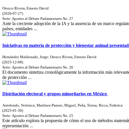
Orozco Rivera, Ernesto David
(
2026-07-27
)
Serie:
Aportes al Debate Parlamentario
No. 27
Ante la creciente adopción de la IA y la ausencia de un marco regulat
países, entidades ...
Iniciativas en materia de protección y bienestar animal presenta
Hernández Maldonado, Jorge
;
Orozco Rivera, Ernesto David
(
2025-12-08
)
Serie:
Aportes al Debate Parlamentario
No. 26
El documento sintetiza cronológicamente la información más relevante
de protección ...
Distritación electoral y grupos minoritarios en México
Arredondo, Verónica
;
Martínez-Panero, Miguel
;
Peña, Teresa
;
Ricca, Federica
(
2025-01-30
)
Serie:
Aportes al Debate Parlamentario
No. 25
Este artículo explora la propuesta de cómo el uso de métodos matemátic
representación ...