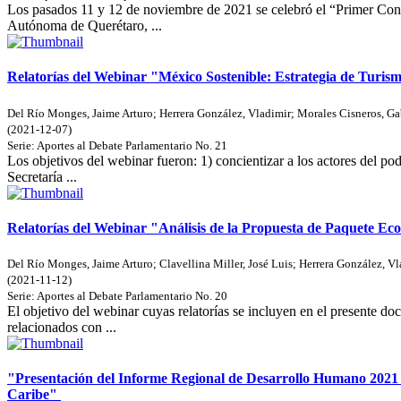
Los pasados 11 y 12 de noviembre de 2021 se celebró el “Primer Congr
Autónoma de Querétaro, ...
Relatorías del Webinar "México Sostenible: Estrategia de Turism
Del Río Monges, Jaime Arturo
;
Herrera González, Vladimir
;
Morales Cisneros, Ga
(
2021-12-07
)
Serie:
Aportes al Debate Parlamentario
No. 21
Los objetivos del webinar fueron: 1) concientizar a los actores del pod
Secretaría ...
Relatorías del Webinar "Análisis de la Propuesta de Paquete E
Del Río Monges, Jaime Arturo
;
Clavellina Miller, José Luis
;
Herrera González, Vl
(
2021-11-12
)
Serie:
Aportes al Debate Parlamentario
No. 20
El objetivo del webinar cuyas relatorías se incluyen en el presente 
relacionados con ...
"Presentación del Informe Regional de Desarrollo Humano 2021 d
Caribe"