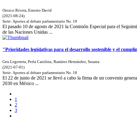
Orozco Rivera, Ernesto David
(
2021-08-24
)
Serie:
Aportes al debate parlamentario
No. 19
El pasado 10 de agosto de 2021 la Comisión Especial para el Seguim
de las Naciones Unidas ...
"Prioridades legislativas para el desarrollo sostenible y el cump
Gris Legorreta, Perla Carolina
;
Ramírez Hernández, Susana
(
2021-07-01
)
Serie:
Aportes al debate parlamentario
No. 18
El 22 de junio de 2021 se llevó a cabo la firma de un convenio gener
2030 en México ...
1
2
3
Doncele