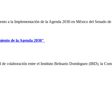
iento a la Implementación de la Agenda 2030 en México del Senado de l
limiento de la Agenda 2030"
al de colaboración entre el Instituto Belisario Domínguez (IBD), la Co
s No. 14, Centro Histórico, C.P. 06020, Del. Cuauhtémoc, Ciudad de
Conmutador: 57224800, Información: 57224824