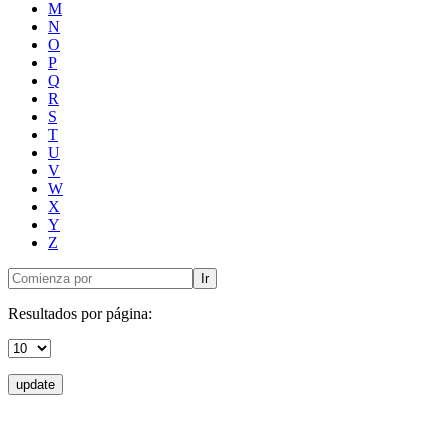
M
N
O
P
Q
R
S
T
U
V
W
X
Y
Z
Ir
Resultados por página:
update
Donceles No. 14, Centro Histórico, C.P. 06020, Del. Cuauhtémoc,
Ciudad de México.