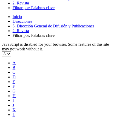
2. Revista
Filtrar por: Palabras clave
Inicio
Direcciones
5. Dirección General de Difusión y Publicaciones
2. Revista
Filtrar por: Palabras clave
JavaScript is disabled for your browser. Some features of this site
may not work without it.
A
B
C
D
E
F
G
H
I
J
K
L