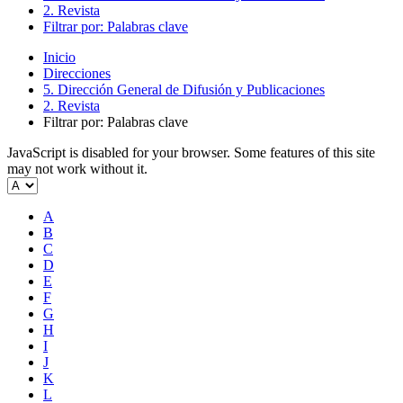
2. Revista
Filtrar por: Palabras clave
Inicio
Direcciones
5. Dirección General de Difusión y Publicaciones
2. Revista
Filtrar por: Palabras clave
JavaScript is disabled for your browser. Some features of this site
may not work without it.
A
B
C
D
E
F
G
H
I
J
K
L