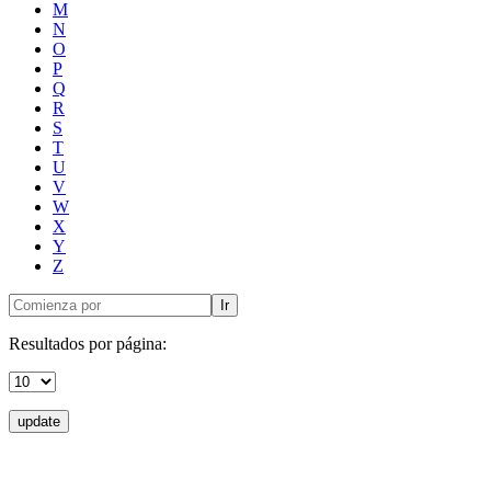
M
N
O
P
Q
R
S
T
U
V
W
X
Y
Z
Ir
Resultados por página:
update
Donceles No. 14, Centro Histórico, C.P. 06020, Del. Cuauhtémoc,
Ciudad de México.