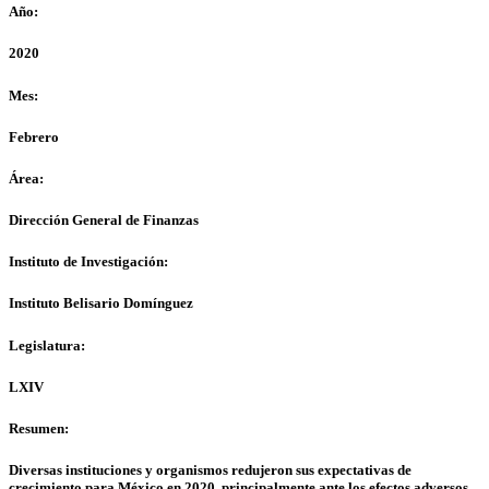
Año:
2020
Mes:
Febrero
Área:
Dirección General de Finanzas
Instituto de Investigación:
Instituto Belisario Domínguez
Legislatura:
LXIV
Resumen:
Diversas instituciones y organismos redujeron sus expectativas de
crecimiento para México en 2020, principalmente ante los efectos adversos