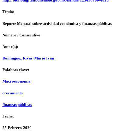
http://bibliodigitalibd.senado.gob.mx/handle/123456789/4823
Título:
Reporte Mensual sobre actividad económica y finanzas públicas
Número / Consecutivo:
Autor(a):
Domínguez Rivas, Mario Iván
Palabras clave:
Macroeconomía
crecimiento
finanzas públicas
Fecha:
25-Febrero-2020