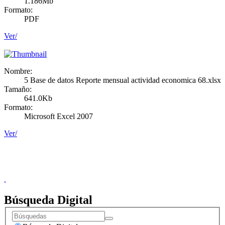
1.186Mb
Formato:
PDF
Ver/
Nombre:
5 Base de datos Reporte mensual actividad economica 68.xlsx
Tamaño:
641.0Kb
Formato:
Microsoft Excel 2007
Ver/
Donceles No. 14, Centro Histórico, C.P. 06020, Del. Cuauhtémoc,
Ciudad de México.
Conmutador: 57224800, Información: 57224824
Contacto
|
Sugerencias
Búsqueda Digital